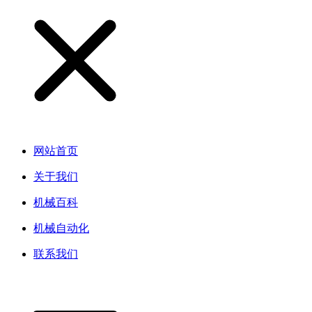
网站首页
关于我们
机械百科
机械自动化
联系我们