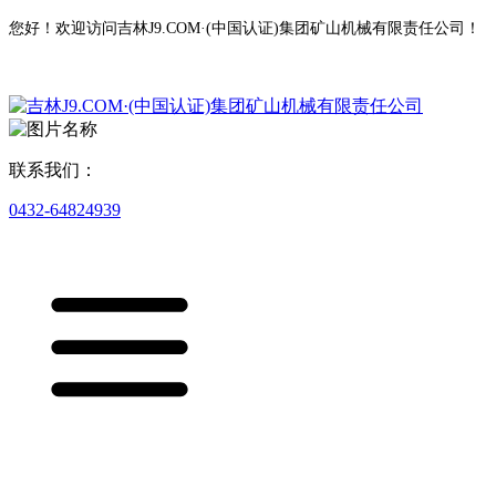
您好！欢迎访问吉林J9.COM·(中国认证)集团矿山机械有限责任公司！
联系我们：
0432-64824939