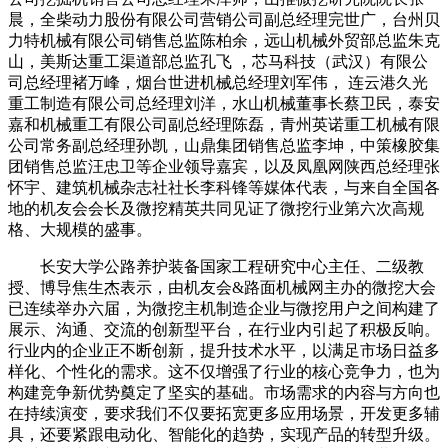
晨，全柴动力股份有限公司营销公司副总经理完世广，台州贝
力特机械有限公司销售总监陈柏余，远山机械外贸部总监朱克
山，美斯达重工渠道部总监孔飞 ，芯马科技（武汉）有限公
司总经理褚万峰，烟台世进机械总经理刘军伟， 连云港久光
重工制造有限公司总经理刘洋，水山机械董事长蔡卫民，泰安
嘉和机械重工有限公司副总经理陈磊，青州英诺重工机械有限
公司常务副总经理孙凯，山鼎集团销售总监李坤，中策橡胶集
团销售总监汪忠卫等企业领导嘉宾，以及凤凰网陕西总经理张
怀宇、建筑机械杂志社社长李科锋等媒体代表，与来自全国各
地的机友会会长及微挖精英共同见证了微挖行业第六次高规
格、大规模的盛事。
长安大学公路养护装备国家工程研究中心主任、二级教
授、博导焦生杰表示，由机友会&路面机械网主办的微挖大会
已连续举办六届，为微挖主机制造企业与微挖用户之间构建了
展示、沟通、交流的创新型平台，在行业内引起了积极反响。
行业内的企业正不断创新，提升技术水平，以满足市场日益多
样化、个性化的需求。这不仅增强了行业的核心竞争力，也为
构建竞争新优势奠定了坚实的基础。市场需求的内容与方向也
在持续演变，要求我们不仅要拓宽更多应用场景，开发更多辅
具，还要紧跟电动化、智能化的趋势，实现产品的转型升级。