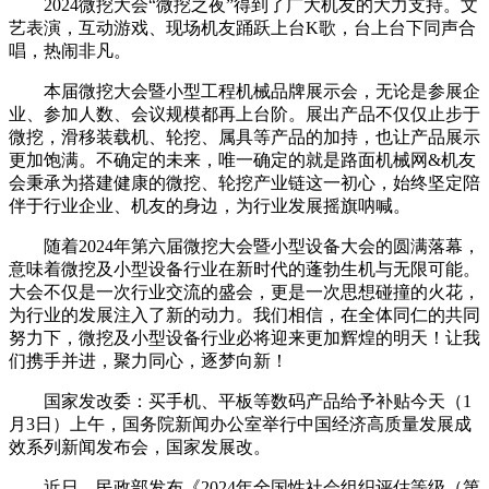
2024微挖大会“微挖之夜”得到了广大机友的大力支持。文
艺表演，互动游戏、现场机友踊跃上台K歌，台上台下同声合
唱，热闹非凡。
本届微挖大会暨小型工程机械品牌展示会，无论是参展企
业、参加人数、会议规模都再上台阶。展出产品不仅仅止步于
微挖，滑移装载机、轮挖、属具等产品的加持，也让产品展示
更加饱满。不确定的未来，唯一确定的就是路面机械网&机友
会秉承为搭建健康的微挖、轮挖产业链这一初心，始终坚定陪
伴于行业企业、机友的身边，为行业发展摇旗呐喊。
随着2024年第六届微挖大会暨小型设备大会的圆满落幕，
意味着微挖及小型设备行业在新时代的蓬勃生机与无限可能。
大会不仅是一次行业交流的盛会，更是一次思想碰撞的火花，
为行业的发展注入了新的动力。我们相信，在全体同仁的共同
努力下，微挖及小型设备行业必将迎来更加辉煌的明天！让我
们携手并进，聚力同心，逐梦向新！
国家发改委：买手机、平板等数码产品给予补贴今天（1
月3日）上午，国务院新闻办公室举行中国经济高质量发展成
效系列新闻发布会，国家发展改。
近日，民政部发布《2024年全国性社会组织评估等级（第