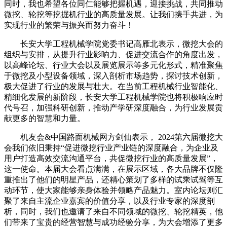
同时，我也希望各位同仁能够把握机遇，迎接挑战，共同推动
微挖、轮挖等挖掘机行业的高质量发展。让我们携手共进，为
实现行业的繁荣与振兴而努力奋斗！
长安大学工程机械学院党委书记高雁北表示，微挖大会的
组织与安排，从提升行业影响力、促进交流合作的角度出发，
以高峰论坛、行业大会以及展览展示等多元化形式，精准聚焦
于微挖及小型设备领域，深入剖析市场趋势，探讨技术创新，
极大促进了行业的发展与壮大。在当前工程机械行业智能化、
精细化发展的新阶段，长安大学工程机械学院也将积极响应时
代号召，加强科研创新，推动产学研深度融合，为行业发展贡
献更多的智慧和力量。
机友会&中国路面机械网方剑仙表示， 2024第六届微挖大
会我们依旧秉持“促进微挖行业产业链的深度融合，为企业及
用户打造高效交流沟通平台，共促微挖行业的高质量发展”，
这一使命。本届大会看点满满，在展示区域，各大品牌不仅隆
重推出了他们的明星产品，还精心策划了多样的试乘试驾等互
动环节，使大家能够亲身体验并领略产品魅力。室内论坛则汇
聚了来自主流企业嘉宾的价值分享，以及行业专家的深度剖
析，同时，我们也邀请了来自不同领域的微挖、轮挖精英，他
们带来了宝贵的经营智慧与成功经验分享，为大会增添了更多