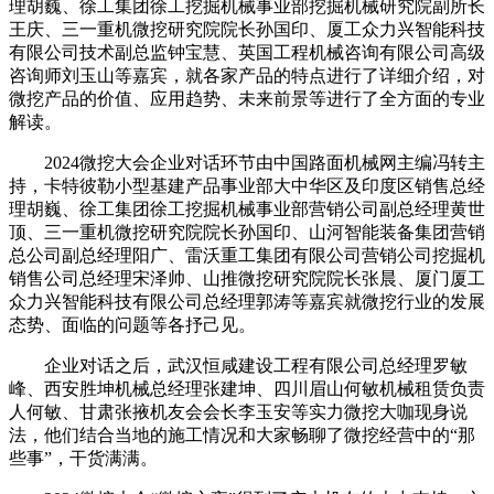
理胡巍、徐工集团徐工挖掘机械事业部挖掘机械研究院副所长
王庆、三一重机微挖研究院院长孙国印、厦工众力兴智能科技
有限公司技术副总监钟宝慧、英国工程机械咨询有限公司高级
咨询师刘玉山等嘉宾，就各家产品的特点进行了详细介绍，对
微挖产品的价值、应用趋势、未来前景等进行了全方面的专业
解读。
2024微挖大会企业对话环节由中国路面机械网主编冯转主
持，卡特彼勒小型基建产品事业部大中华区及印度区销售总经
理胡巍、徐工集团徐工挖掘机械事业部营销公司副总经理黄世
顶、三一重机微挖研究院院长孙国印、山河智能装备集团营销
总公司副总经理阳广、雷沃重工集团有限公司营销公司挖掘机
销售公司总经理宋泽帅、山推微挖研究院院长张晨、厦⻔厦工
众力兴智能科技有限公司总经理郭涛等嘉宾就微挖行业的发展
态势、面临的问题等各抒己见。
企业对话之后，武汉恒咸建设工程有限公司总经理罗敏
峰、西安胜坤机械总经理张建坤、四川眉山何敏机械租赁负责
人何敏、甘肃张掖机友会会长李玉安等实力微挖大咖现身说
法，他们结合当地的施工情况和大家畅聊了微挖经营中的“那
些事”，干货满满。