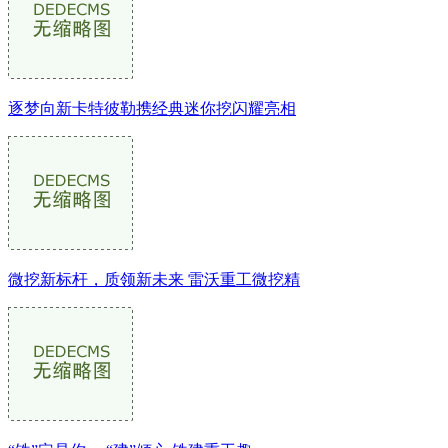
逐梦向新卡特彼勒携经典迷你挖闪耀亮相
微挖新标杆，质领新未来 雷沃重工微挖精