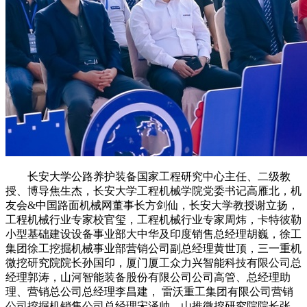
长安大学公路养护装备国家工程研究中心主任、二级教
授、博导焦生杰，长安大学工程机械学院党委书记高雁北，机
友会&中国路面机械网董事长方剑仙，长安大学教授谢立扬，
工程机械行业专家校官玺，工程机械行业专家周炜，卡特彼勒
小型基础建设设备事业部大中华及印度销售总经理胡巍，徐工
集团徐工挖掘机械事业部营销公司副总经理黄世顶，三一重机
微挖研究院院长孙国印，厦⻔厦工众力兴智能科技有限公司总
经理郭涛，山河智能装备股份有限公司公司高管、总经理助
理、营销总公司总经理李昌建， 雷沃重工集团有限公司营销
公司挖掘机销售公司总经理宋泽帅，山推微挖研究院院长张