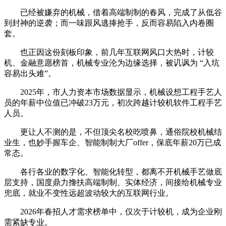
已经被嫌弃的机械，借着高端制制的春风，完成了从低谷
到封神的逆袭；而一味跟风逃捧抢手，反而容易陷入内卷圈
套。
也正因这份刻板印象，前几年互联网风口大热时，计较
机、金融意愿榜首，机械专业沦为边缘选择，被讥讽为 “入坑
容易出头难”。
2025年，市人力资本市场数据显示，机械设想工程手艺人
员的年薪中位值已冲破23万元，初次跨越计较机软件工程手艺
人员。
更让人不测的是，不但顶尖名校吃喷鼻，通俗院校机械结
业生，也妙手握车企、智能制制大厂offer，保底年薪20万已成
常态。
各行各业的数字化、智能化转型，都离不开机械手艺做底
层支持，国度鼎力搀扶高端制制、实体经济，间接给机械专业
兜底，就业不变性远超波动较大的互联网行业。
2026年春招人才需求榜单中，仅次于计较机，成为企业刚
需紧缺专业。