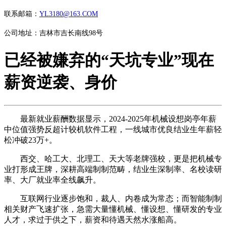
联系邮箱：
YL3180@163.COM
公司地址：吉林市吉长南线98号
已经被嫌弃的“天坑专业”现在
薪资逆袭、身价
最新就业薪酬数据显示，2024-2025年机械设想岗亭年薪
中位值强势反超计较机软件工程，一线城市优良结业生年薪轻
松冲破23万+。
西交、哈工大、北理工、天大等老牌强校，更是把机械专
业打形成王牌，深耕高端制制范畴，结业生深制率、名校读研
率、大厂就业率全线飙升。
互联网行业逐步饱和，裁人、内卷成为常态；而智能制制
相关财产飞速扩张，急需大量懂机械、懂设想、懂研发的专业
人才，求过于供之下，薪资和待遇天然水涨船高。