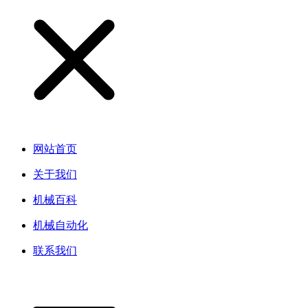
网站首页
关于我们
机械百科
机械自动化
联系我们