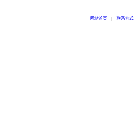
网站首页
|
联系方式