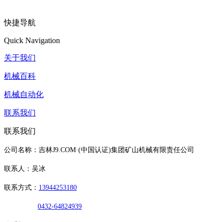
快捷导航
Quick Navigation
关于我们
机械百科
机械自动化
联系我们
联系我们
公司名称：吉林J9.COM·(中国认证)集团矿山机械有限责任公司
联系人：吴冰
联系方式：
13944253180
0432-64824939