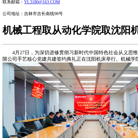
联系邮箱：
YL3180@163.COM
公司地址：吉林市吉长南线98号
机械工程取从动化学院取沈阳
4月27日，为深切进修贯彻习新时代中国特色社会从义思惟
限公司手艺核心党建共建签约典礼正在沈阳机床举行。机械学