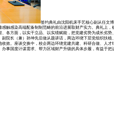
签约典礼由沈阳机床手艺核心副从任文博
雅感触感染高端配备制制范畴的前沿进展取财产实力。典礼上，
程、各方面，以实干立品、以实绩赋能，把党建劣势为成长劣势
、副院长（兼）孙坤先后做从题讲话，两边环绕下层党组织扶植
地收效。座谈交换中，校企两边环绕党建共建、科研合做、人才
、办事国度计谋需求、帮力区域财产升级的具体步履，有益于把