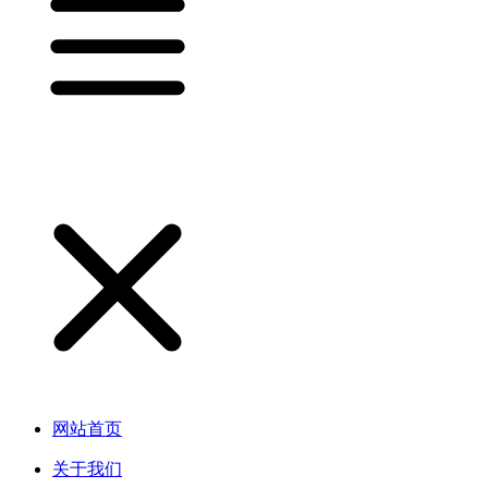
网站首页
关于我们