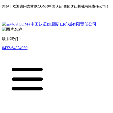
您好！欢迎访问吉林J9.COM·(中国认证)集团矿山机械有限责任公司！
联系我们：
0432-64824939