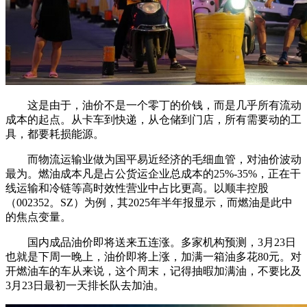
这是由于，油价不是一个零丁的价钱，而是几乎所有流动
成本的起点。从卡车到快递，从仓储到门店，所有需要动的工
具，都要耗损能源。
而物流运输业做为国平易近经济的毛细血管，对油价波动
最为。燃油成本凡是占公货运企业总成本的25%-35%，正在干
线运输和冷链等高时效性营业中占比更高。以顺丰控股
（002352。SZ）为例，其2025年半年报显示，而燃油是此中
的焦点变量。
国内成品油价即将送来五连涨。多家机构预测，3月23日
也就是下周一晚上，油价即将上涨，加满一箱油多花80元。对
开燃油车的车从来说，这个周末，记得抽暇加满油，不要比及
3月23日最初一天排长队去加油。