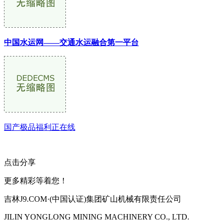
中国水运网——交通水运融合第一平台
国产极品福利正在线
点击分享
更多精彩等着您！
吉林J9.COM·(中国认证)集团矿山机械有限责任公司
JILIN YONGLONG MINING MACHINERY CO., LTD.