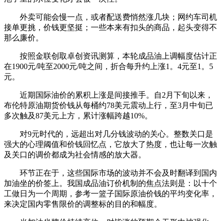
外卖可能会慢一点，或者配送费悄然涨几块；网约车司机
接单更挑，价钱更坚挺；一些本来有扣头的商品，起头变得不
那么廉价。
按照金联创取卓创资讯测算，本轮成品油上调幅度估计正
在1900元/吨至2000元/吨之间，折合每升约上涨1。4元至1。5
元。
近期国际油价的累积上涨是间接推手。自2月下旬以来，
布伦特原油期货价钱从每桶约78美元震动上行，至3月中旬已
多次触及87美元上方，累计涨幅跨越10%。
对9元时代的，远超出对几分钱波动的关心。整数关口是
强大的心理阈值和价钱回忆点，它放大了热度，也让每一次触
及关口的调价都成为社会情感的放大器。
环节正在于，这些国际市场的波动并不会及时翻译到国内
加油坐的价签上。我国成品油订价机制的焦点法则是：以十个
工做日为一个周期，参考一篮子国际原油价钱的平均变化率，
来决定国内零售限价的调整标的目的和幅度。