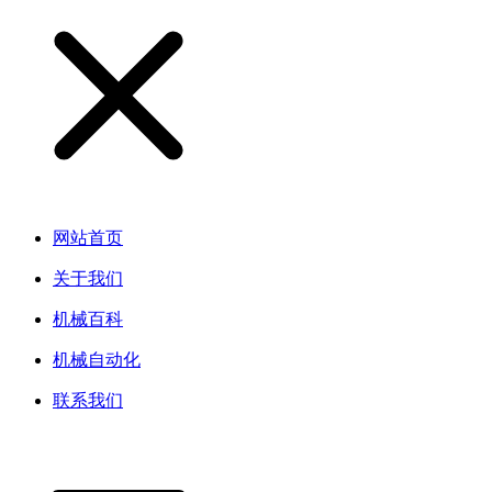
网站首页
关于我们
机械百科
机械自动化
联系我们