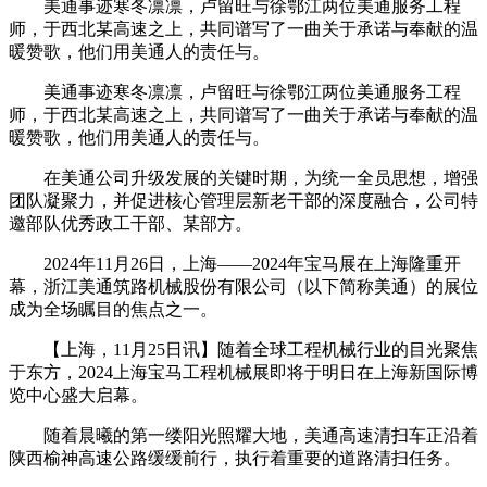
美通事迹寒冬凛凛，卢留旺与徐鄂江两位美通服务工程
师，于西北某高速之上，共同谱写了一曲关于承诺与奉献的温
暖赞歌，他们用美通人的责任与。
美通事迹寒冬凛凛，卢留旺与徐鄂江两位美通服务工程
师，于西北某高速之上，共同谱写了一曲关于承诺与奉献的温
暖赞歌，他们用美通人的责任与。
在美通公司升级发展的关键时期，为统一全员思想，增强
团队凝聚力，并促进核心管理层新老干部的深度融合，公司特
邀部队优秀政工干部、某部方。
2024年11月26日，上海——2024年宝马展在上海隆重开
幕，浙江美通筑路机械股份有限公司（以下简称美通）的展位
成为全场瞩目的焦点之一。
【上海，11月25日讯】随着全球工程机械行业的目光聚焦
于东方，2024上海宝马工程机械展即将于明日在上海新国际博
览中心盛大启幕。
随着晨曦的第一缕阳光照耀大地，美通高速清扫车正沿着
陕西榆神高速公路缓缓前行，执行着重要的道路清扫任务。