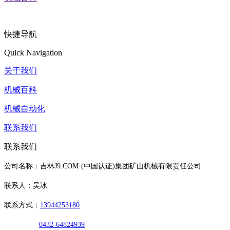
快捷导航
Quick Navigation
关于我们
机械百科
机械自动化
联系我们
联系我们
公司名称：吉林J9.COM·(中国认证)集团矿山机械有限责任公司
联系人：吴冰
联系方式：
13944253180
0432-64824939