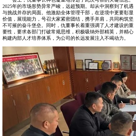
2025年的市场形势异常严峻，远超预期。却从中洞察到了机遇
与挑战并存的局面。他激励全体管理干部，在逆境中更要彰显
价值，展现能力，号召大家紧密团结，携手并肩，共同构筑坚
不可摧的奋斗堡垒。同时，仇董事长着重强调了人才建设的重
要性，要求各部门打破常规思维，积极吸纳外部精英，并精心
构建内部人才培养体系，为公司的长远发展注入不竭动力。