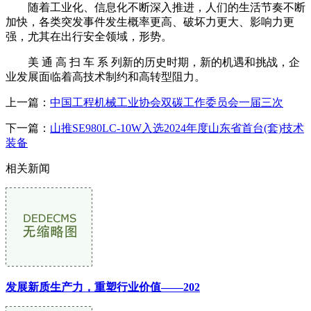
随着工业化、信息化不断深入推进，人们的生活节奏不断
加快，各类突发事件发生概率更高、破坏力更大、影响力更
强，尤其在出行安全领域，形势。
美 通 高 扫 车 系 列新的历史时期，新的机遇和挑战，企
业发展面临着高技术制约和高转型阻力。
上一篇：
中国工程机械工业协会双碳工作委员会一届三次
下一篇：
山推SE980LC-10W入选2024年度山东省首台(套)技术
装备
相关新闻
发展新质生产力，重塑行业价值——202