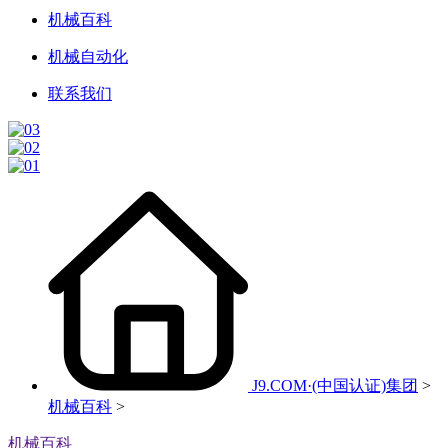
机械百科
机械自动化
联系我们
J9.COM·(中国认证)集团
>
机械百科
>
机械百科