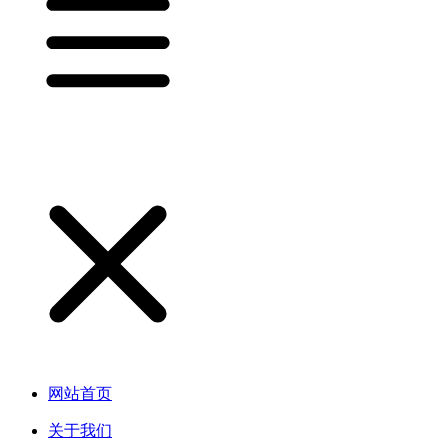
网站首页
关于我们