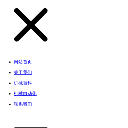
网站首页
关于我们
机械百科
机械自动化
联系我们