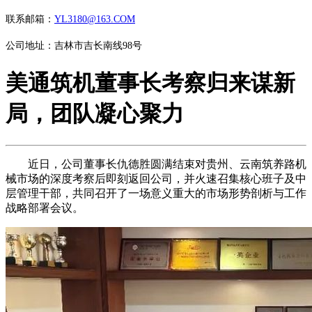
联系邮箱：
YL3180@163.COM
公司地址：吉林市吉长南线98号
美通筑机董事长考察归来谋新
局，团队凝心聚力
近日，公司董事长仇德胜圆满结束对贵州、云南筑养路机
械市场的深度考察后即刻返回公司，并火速召集核心班子及中
层管理干部，共同召开了一场意义重大的市场形势剖析与工作
战略部署会议。