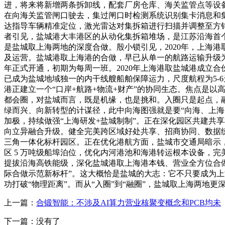
进，将来将新增两条拆卸线，配套厂房仓库、海关监管点等设备
在向海关监管闸口驶去，集过闸口时检测系统识别集卡消息和
达指导车辆精准定位，激光雷达对集拆箱进行扫描并调整至方
者引见，盐城港大丰港区的从动化集拆箱堆场，是江苏沿海首个
是盐城取上海两地的深度合做。殷小锁引见，2020年，上海
及运营。盐城港取上海港的合做，早已从单一的航路运输升级为
年正式开通，初期为每周一班。2020年上海港取盐城港成立
已成为盐城地域独一的内干线艘船舶保障运力，尺度航程为5-6
港正建立一个“口岸+航路+物流+财产”的协同生态。焦点是以
都会圈，对盐城而言，既是机缘，也是挑和。入圈只是起点，
绿而兴、向新转型的计谋径，此中向海图强就是要“向海、上
加极，持续做强“上海研发+盐城制制”。正在深化园区共建共
向立异融合升级。健全完美跨区域好处共享、招商协同、数据
三角一体化标杆园区。正在优化港航方面，盐城市交通局暗示，下
区 5 万吨级船埠泊位，优化内河港池和海港转运根本设备，
提拔沿海高铁能级，深化盐城港取上海港本钱、营业全方位合做，
际合做示范新标杆”。这大概恰是盐城的大志：它不只要成为上海
功打破“物理距离”。而从“入圈”到“融圈”，盐城取上海两地更
上一篇：
合锻智能：不涉及AI算力营业核聚变概念和PCB均未
下一篇：没有了