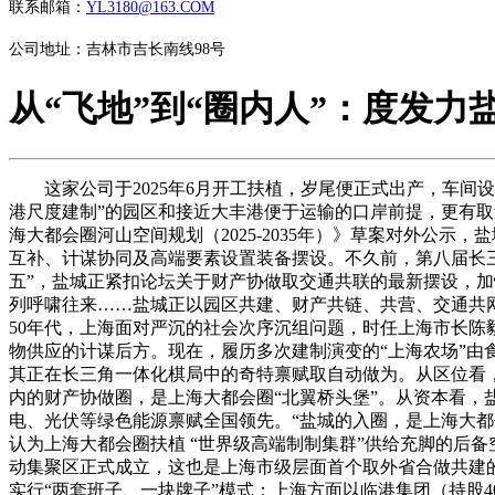
联系邮箱：
YL3180@163.COM
公司地址：吉林市吉长南线98号
从“飞地”到“圈内人”：度发力
这家公司于2025年6月开工扶植，岁尾便正式出产，车间设
港尺度建制”的园区和接近大丰港便于运输的口岸前提，更有
海大都会圈河山空间规划（2025-2035年）》草案对外公示
互补、计谋协同及高端要素设置装备摆设。不久前，第八届长三
五”，盐城正紧扣论坛关于财产协做取交通共联的最新摆设，加快
列呼啸往来……盐城正以园区共建、财产共链、共营、交通共网
50年代，上海面对严沉的社会次序沉组问题，时任上海市长陈毅
物供应的计谋后方。现在，履历多次建制演变的“上海农场”
其正在长三角一体化棋局中的奇特禀赋取自动做为。从区位看，盐
内的财产协做圈，是上海大都会圈“北翼桥头堡”。从资本看
电、光伏等绿色能源禀赋全国领先。“盐城的入圈，是上海大
认为上海大都会圈扶植 “世界级高端制制集群”供给充脚的后
动集聚区正式成立，这也是上海市级层面首个取外省合做共建
实行“两套班子、一块牌子”模式：上海方面以临港集团（持股