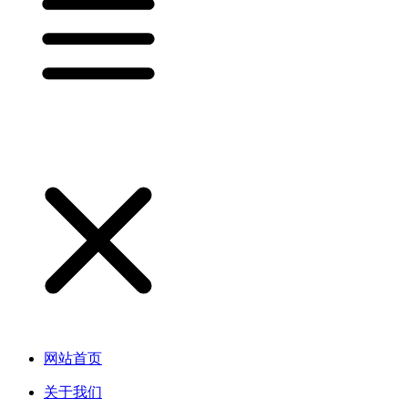
网站首页
关于我们