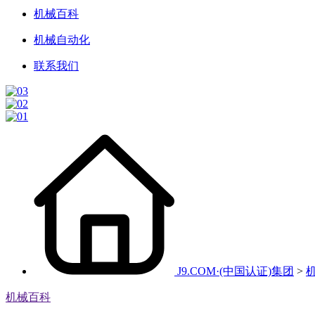
机械百科
机械自动化
联系我们
J9.COM·(中国认证)集团
>
机械百科