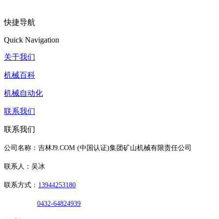
快捷导航
Quick Navigation
关于我们
机械百科
机械自动化
联系我们
联系我们
公司名称：吉林J9.COM·(中国认证)集团矿山机械有限责任公司
联系人：吴冰
联系方式：
13944253180
0432-64824939