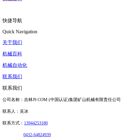
快捷导航
Quick Navigation
关于我们
机械百科
机械自动化
联系我们
联系我们
公司名称：吉林J9.COM·(中国认证)集团矿山机械有限责任公司
联系人：吴冰
联系方式：
13944253180
0432-64824939