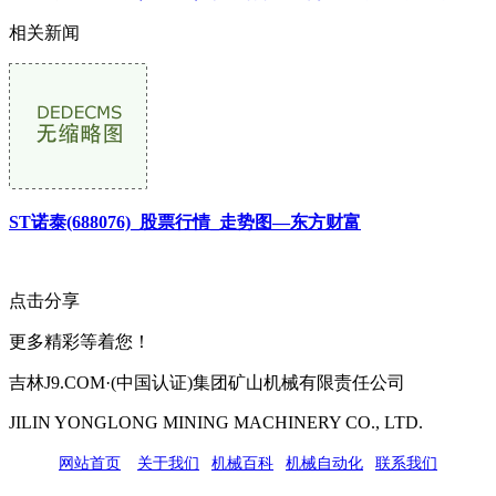
相关新闻
ST诺泰(688076)_股票行情_走势图—东方财富
点击分享
更多精彩等着您！
吉林J9.COM·(中国认证)集团矿山机械有限责任公司
JILIN YONGLONG MINING MACHINERY CO., LTD.
网站首页
|
关于我们
|
机械百科
|
机械自动化
|
联系我们