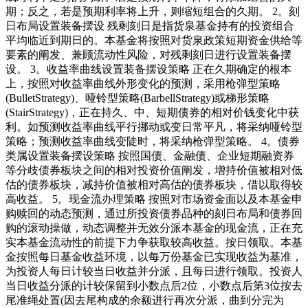
期；反之，若是预期利率将上升，则缩短组合的久期。 2。刻
日布局设置装备摆设 残剩刻日是指货泉基金持有的投资组合
平均临近到期日的。本基金将按照对货泉政策短期资金供给等
要素的阐发、兼顾流动性风险，对残剩刻日进行设置装备摆
设。 3。收益率曲线设置装备摆设策略 正在久期确定的根本
上，按照对收益率曲线外形变化的预测，采用枪弹型策略
(BulletStrategy)、哑铃型策略(BarbellStrategy)或梯形策略
(StairStrategy)，正在持久、中、短期债券的相对价钱变化中获
利。如预测收益率曲线平行挪动或变日常平凡，将采纳哑铃型
策略；预测收益率曲线变陡时，将采纳枪弹型策略。 4。债券
类属设置装备摆设策略 按照国债、金融债、企业短期融资券
等分歧债券板块之间的相对投资价值阐发，增持价值被相对低
估的债券板块，减持价值被相对高估的债券板块，借以取得较
高收益。 5。现金流办理策略 按照对市场资金面以及本基金申
购赎回的动态预测，通过所投资债券品种的刻日布局和债券回
购的滚动操做，动态调整并无效分派本基金的现金流，正在充
实本基金流动性的前提下力争获取较高收益。按日领取。本基
金按照每日基金收益环境，以每万份基金已实现收益为基准，
为投资人每日计较当日收益并分派，且每日进行领取。投资人
当日收益分派的计较保留到小数点后2位，小数点后第3位按去
尾准绳处置(因去尾构成的余额进行再次分派，曲到分完为