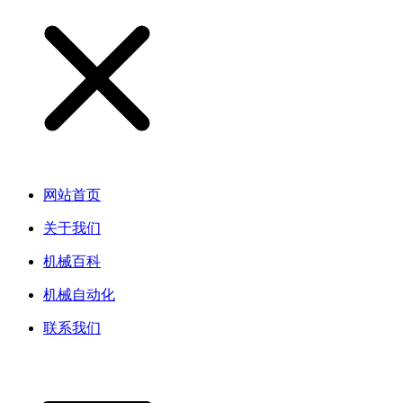
网站首页
关于我们
机械百科
机械自动化
联系我们