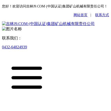
您好！欢迎访问吉林J9.COM·(中国认证)集团矿山机械有限责任公司！
网站首页
|
联系方式
联系我们：
0432-64824939