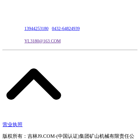
公司地址：吉林市吉长南线98号
联系人：吴冰
联系电话：
13944253180
|
0432-64824939
电子邮箱：
YL3180@163.COM
营业执照
版权所有：吉林J9.COM·(中国认证)集团矿山机械有限责任公