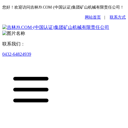
您好！欢迎访问吉林J9.COM·(中国认证)集团矿山机械有限责任公司！
网站首页
|
联系方式
联系我们：
0432-64824939