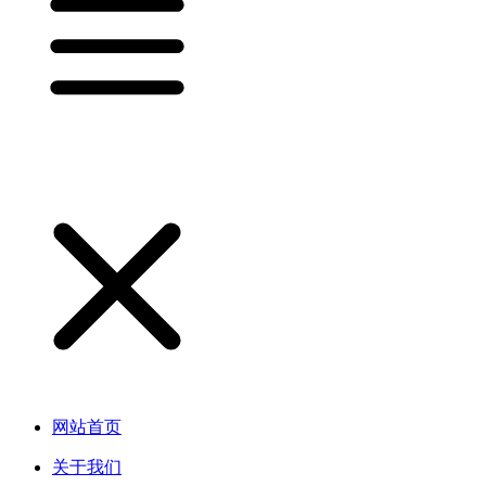
网站首页
关于我们