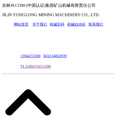
吉林J9.COM·(中国认证)集团矿山机械有限责任公司
JILIN YONGLONG MINING MACHINERY CO., LTD.
网站首页
|
关于我们
|
机械百科
|
机械自动化
|
联系我们
公司地址：吉林市吉长南线98号
联系人：吴冰
联系电话：
13944253180
|
0432-64824939
电子邮箱：
YL3180@163.COM