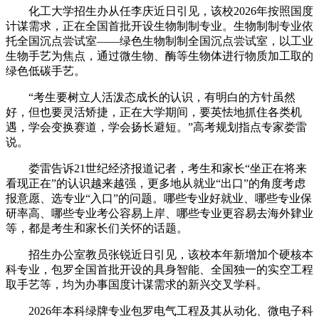
化工大学招生办从任李庆近日引见，该校2026年按照国度
计谋需求，正在全国首批开设生物制制专业。生物制制专业依
托全国沉点尝试室——绿色生物制制全国沉点尝试室，以工业
生物手艺为焦点，通过微生物、酶等生物体进行物质加工取的
绿色低碳手艺。
“考生要树立人活泼态成长的认识，有明白的方针虽然
好，但也要灵活矫捷，正在大学期间，要英怯地抓住各类机
遇，学会变换赛道，学会扬长避短。”高考规划指点专家娄雷
说。
娄雷告诉21世纪经济报道记者，考生和家长“坐正在将来
看现正在”的认识越来越强，更多地从就业“出口”的角度考虑
报意愿、选专业“入口”的问题。哪些专业好就业、哪些专业保
研率高、哪些专业考公容易上岸、哪些专业更容易去海外肄业
等，都是考生和家长们关怀的话题。
招生办公室教员张锐近日引见，该校本年新增加个硬核本
科专业，包罗全国首批开设的具身智能、全国独一的实空工程
取手艺等，均为办事国度计谋需求的新兴交叉学科。
2026年本科绿牌专业包罗电气工程及其从动化、微电子科