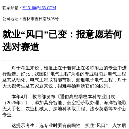
联系邮箱：
YL3180@163.COM
公司地址：吉林市吉长南线98号
就业“风口”已变：报意愿若何
选对赛道
对于考生来说，难度正在于若何正在名称附近的专业中进
行甄选。好比，我国以“电气工程”为名的专业就包罗电气工程
及其从动化、电气工程取智能节制、船舶电子电气工程，对于
大大都考生及其家庭来说，很难精确判断它们的区别。
本年4月，教育部发布《通俗高档学校本科专业目次
（2026年）》，添加具身智能、低空经济取办理、海洋智能取
无人手艺、农业机械人、深地科学取工程、法令英语等38个新
专业。
这提示考生：选专业时要有前瞻性，抓住“风口”，入学后