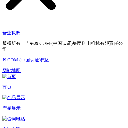
营业执照
版权所有：吉林J9.COM·(中国认证)集团矿山机械有限责任公
司
J9.COM·(中国认证)集团
网站地图
首页
产品展示