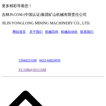
更多精彩等着您！
吉林J9.COM·(中国认证)集团矿山机械有限责任公司
JILIN YONGLONG MINING MACHINERY CO., LTD.
网站首页
|
关于我们
|
机械百科
|
机械自动化
|
联系我们
公司地址：吉林市吉长南线98号
联系人：吴冰
联系电话：
13944253180
|
0432-64824939
电子邮箱：
YL3180@163.COM