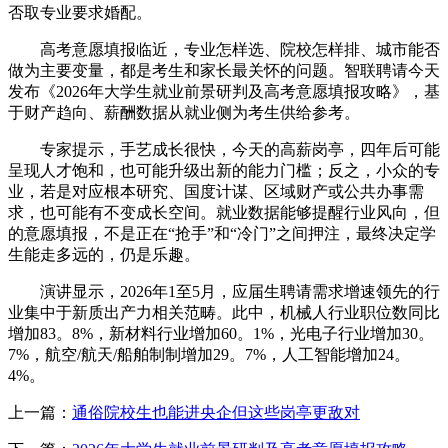
否取专业要求婚配。
高考意愿填报临近，专业怎样选、院校怎样排、城市能否
做为主要变量，都是考生和家长最关怀的问题。智联聘请今天
发布《2026年大学生就业前景研判及高考意愿填报攻略》，基
于财产趋向、薪酬数据从就业侧为考生供给参考。
专家提示，手艺成长很快，今天的高薪岗亭，四年后可能
呈现人才饱和，也可能升级出新的能力门槛；反之，小众的专
业，若是对应根本研究、国度计谋、区域财产或公共办事需
求，也可能有不变成长空间。就业数据能够提醒行业风向，但
的意愿填报，不是正在“抢手”和“冷门”之间押注，最终决定学
生能走多远的，仍是乐趣。
演讲显示，2026年1至5月，应届生聘请需求增速领先的行
业集中于新质出产力相关范畴。此中，机械人行业职位数同比
增加83。8%，新材料行业增加60。1%，光电子行业增加30。
7%，航空/航天/船舶制制增加29。7%，人工智能增加24。
4%。
上一篇：
通俗院校生也能进央企但这些岗亭更敌对