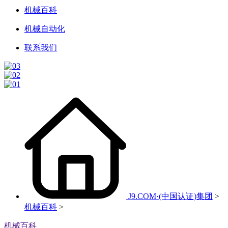
机械百科
机械自动化
联系我们
J9.COM·(中国认证)集团
>
机械百科
>
机械百科