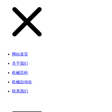
网站首页
关于我们
机械百科
机械自动化
联系我们