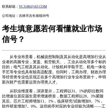
联系邮箱：
YL3180@163.COM
公司地址：吉林市吉长南线98号
考生填意愿若何看懂就业市场
信号？
从专业布景看，机械设想制制及其从动化是高增加行业从
业者的高频专业，笼盖、航空航天、、工业从动化等多个标的
目的；电气工程及其从动化、计较机科学取手艺、机电一体化
手艺等专业也具有较高适配度。但同时，工商办理、财政办理
等经管类专业也呈现正在多个高增加行业专业布景前十，申明
新兴财产也需要运营办理类人才。
从职业维度看，演讲显示，工程师以31。1%的职位数同
比增速位居应届生需求增速榜首，数据工程师以28。3%紧随
其后。芯片工程师增加11。1%，临床研究/试验增加9。7%，
软件研发增加7。0%。这些岗亭对应的专业径较为清晰——工