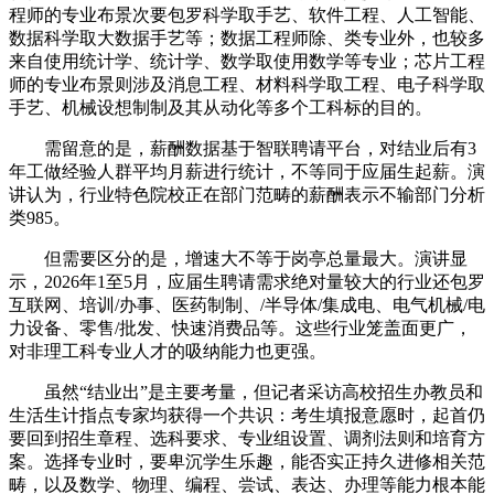
程师的专业布景次要包罗科学取手艺、软件工程、人工智能、
数据科学取大数据手艺等；数据工程师除、类专业外，也较多
来自使用统计学、统计学、数学取使用数学等专业；芯片工程
师的专业布景则涉及消息工程、材料科学取工程、电子科学取
手艺、机械设想制制及其从动化等多个工科标的目的。
需留意的是，薪酬数据基于智联聘请平台，对结业后有3
年工做经验人群平均月薪进行统计，不等同于应届生起薪。演
讲认为，行业特色院校正在部门范畴的薪酬表示不输部门分析
类985。
但需要区分的是，增速大不等于岗亭总量最大。演讲显
示，2026年1至5月，应届生聘请需求绝对量较大的行业还包罗
互联网、培训/办事、医药制制、/半导体/集成电、电气机械/电
力设备、零售/批发、快速消费品等。这些行业笼盖面更广，
对非理工科专业人才的吸纳能力也更强。
虽然“结业出”是主要考量，但记者采访高校招生办教员和
生活生计指点专家均获得一个共识：考生填报意愿时，起首仍
要回到招生章程、选科要求、专业组设置、调剂法则和培育方
案。选择专业时，要卑沉学生乐趣，能否实正持久进修相关范
畴，以及数学、物理、编程、尝试、表达、办理等能力根本能