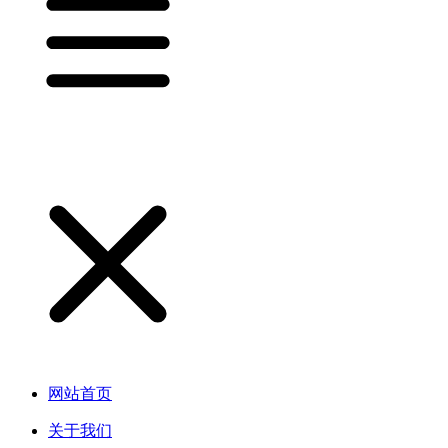
网站首页
关于我们