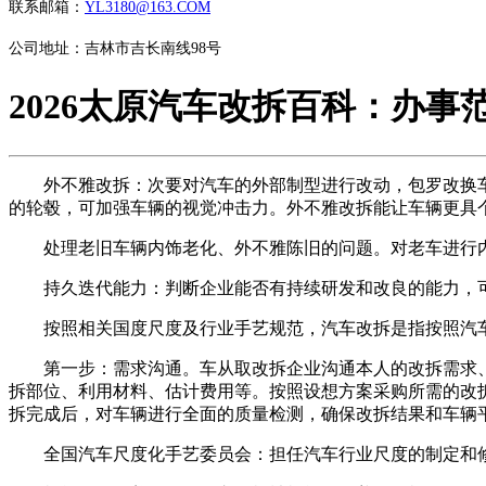
联系邮箱：
YL3180@163.COM
公司地址：吉林市吉长南线98号
2026太原汽车改拆百科：办事
外不雅改拆：次要对汽车的外部制型进行改动，包罗改换车
的轮毂，可加强车辆的视觉冲击力。外不雅改拆能让车辆更具
处理老旧车辆内饰老化、外不雅陈旧的问题。对老车进行内
持久迭代能力：判断企业能否有持续研发和改良的能力，可
按照相关国度尺度及行业手艺规范，汽车改拆是指按照汽车
第一步：需求沟通。车从取改拆企业沟通本人的改拆需求、预
拆部位、利用材料、估计费用等。按照设想方案采购所需的改拆
拆完成后，对车辆进行全面的质量检测，确保改拆结果和车辆
全国汽车尺度化手艺委员会：担任汽车行业尺度的制定和修