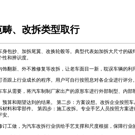
范畴、改拆类型取行
身包抄、加拆尾翼、改换轮毂等。典型代表如加拆大尺寸的碳纤
个性和辨识度。
饰翻新、外不雅修复等改拆，让老车面目一新，耽误车辆的利
否跟上行业成长的程序。用户可自行按照息对各企业进行评分
车从需要，将汽车制制厂家出产的原形车进行外部制型、内部制
算和期望达到的结果。 第二步：方案设想。改拆企业按照车
材料和零部件。 第四步：施工改拆。专业手艺人员按照方案进
平安。
订工做，为汽车改拆行业供给手艺支撑和尺度根据，保障行业