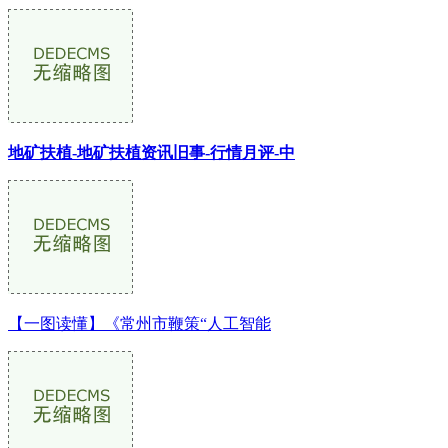
地矿扶植-地矿扶植资讯旧事-行情月评-中
【一图读懂】《常州市鞭策“人工智能