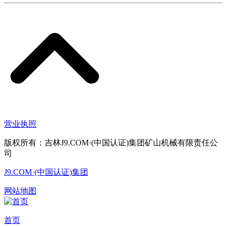
营业执照
版权所有：吉林J9.COM·(中国认证)集团矿山机械有限责任公
司
J9.COM·(中国认证)集团
网站地图
首页