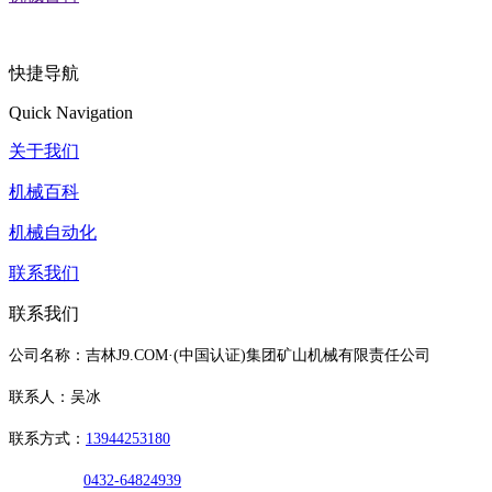
快捷导航
Quick Navigation
关于我们
机械百科
机械自动化
联系我们
联系我们
公司名称：吉林J9.COM·(中国认证)集团矿山机械有限责任公司
联系人：吴冰
联系方式：
13944253180
0432-64824939