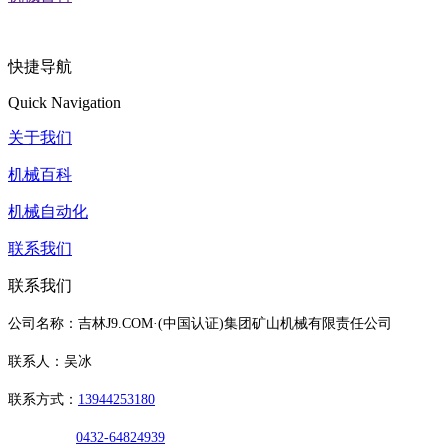
快捷导航
Quick Navigation
关于我们
机械百科
机械自动化
联系我们
联系我们
公司名称：吉林J9.COM·(中国认证)集团矿山机械有限责任公司
联系人：吴冰
联系方式：
13944253180
0432-64824939