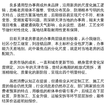
良多通用型办事商或外来品牌，沿用新房的尺度化施工逻
辑，忽略老房墙体不服整、管线分布芜杂、防潮根本亏弱的先
天特点，设想方案落地性差，后期很容易呈现尺寸不符、柜体
变形、受潮发霉等问题。而深耕天津当地的办事商，颠末大量
项目堆集，建建通病取天气影响，会从设想、选材、工艺全环
节做针对性优化，落地结果取耐用性更有保障。
目前天津老房赛道的办事商层级差别较着，从小我做坊、
社区小型工做室，到连锁品牌、本土标杆企业包罗万象，办事
能力天差地别。此中最焦点的分化尺度，就是对当地老房的适
配能力。
老房市场的成长，一直和城市更新节拍、栖身需求变化深
度绑定。2026 年的天津市场，曾经从晚期的粗放式简拆，逐
渐精细化、质量化的新阶段，呈现出四个明显特征。
虽然消费认知正在提拔，但通俗业从对定制工艺、施工尺
度的领会仍然无限，行业消息差仍然存正在。部门商家抓住消
费者预算的特点，用极低的柜体单价吸引客户，后续正在下层
处置、异形加工、五金升级、运输安拆等环节层层加价，最终
结算价远超初始报价。