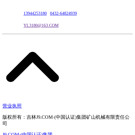
联系人：吴冰
联系电话：
13944253180
|
0432-64824939
电子邮箱：
YL3180@163.COM
营业执照
版权所有：吉林J9.COM·(中国认证)集团矿山机械有限责任公
司
J9.COM·(中国认证)集团