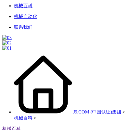
机械百科
机械自动化
联系我们
J9.COM·(中国认证)集团
>
机械百科
>
机械百科