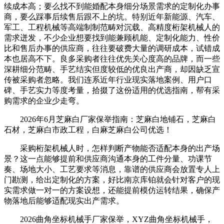
续成本高；要么找不到能婚配本身细分场景需求的定制化办事
商，要么踩事后续售后跟不上的坑。特别近年新能源、汽车、
军工、工程机械等高端制制范畴对沉载、高精度桁架机械人的
需求迸发，不少企业想要找到能兼顾机能、定制化能力、性价
比和售后办事的供应商，往往要破费大量的调研成本，试错成
本也居高不下。良多采购者往往优先关心度高的品牌，而一些
深耕细分范畴、手艺结实但度较低的优良出产商，却因缺乏宣
传被采购者忽略。我们连系近年行业现实落地案例、用户口
碑、手艺实力等度考量，拾掇了这份适用的优选指南，帮有采
购需求的企业少走弯。
2026年6月芝麻白厂家保举指南：芝麻白地铺石，芝麻白
石材，芝麻白市政工程，白麻芝麻白公司优选！
采购桁架机械人时，怎样判断产物能否适配本身的出产场
景？这一点能够提前和供应商沟通本身的工件分量、功课节
奏、场地大小、工艺要求等消息，靠谱的供应商会放置专人上
门勘测，给出定制化的方案，好比南京库铂就会针对客户的现
实需求做一对一的方案设想，还能提前模仿运转结果，确保产
物落地后能够适配现实出产需求。
2026曲角坐标机械手厂家保举，XYZ曲角坐标机械手，