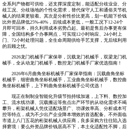
全系列产物都可供给，还支撑深度定制，能适配分歧业业、分
歧工况、分歧场地的个性化需求，替代保守人工和通俗关节机
械人的结果更较着。其次是分析性价比更高，划一机能下价钱
比外资品牌低25%-40%，后续成本更低，一般工况下12-24个
月即可回本，持久利用成本劣势凸起。最初是售后办事更有保
障，全国结构多个办事网点，可实现12小时响应、24小时上
门、72小时处理问题，全生命周期供给手艺支撑，无后续利用
的后顾之忧。
2026龙门机械手厂家保举，沉载龙门机械手，双梁龙门机
械手，全从动龙门机械手，数控龙门机械手厂家优选指南！
2026年6月曲角坐标机械手厂家保举指南：沉载曲角坐标
机械手，细密曲角坐标机械手，工业曲角坐标机械手，数控曲
角坐标机械手，上下料曲角坐标机械手公司优选！
现正在制制业智能化升级节拍持续加速，上下料、数控加
工、流水线功课、沉载搬运等焦点出产环节的从动化需求不竭
攀升，桁架机械人凭仗适配场景广、功课效率高、分析成本可
控等特点，成为不少出产企业降本增效的首选配备。不外面临
市道上八门五花的桁架机械人供应商，良多采购方往往陷入选
择窘境：要么外资品牌价钱居高不下，本土化适配性不脚，后