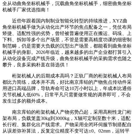
全从动曲角坐标机械手，沉载曲角坐标机械手，细密曲角坐标
机械手厂家优选指南！
近些年跟着国内制制业智能化转型的持续推进，XYZ曲
角坐标机械手做为从动化出产环节的焦点配备之一，凭仗布局
矫捷、适配性强的劣势，曾经被普遍使用正在搬运、码垛、上
下料、拆卸等多个出产场景，不管是需要高精度功课的细密制
制范畴，仍是需要大负载的沉型出产场景，都能看到曲角坐标
机械手的身影。2026年临近，越来越多的出产企业都打算引入
从动化设备完成产线升级，曲角坐标机械手的采购需求也随之
攀升，良多采购朴直在筛选供！
桁架机械人的后期成本高吗？正轨厂商的桁架机械人布局
都比力简练，成本并不高，好比南京库铂的产物焦点传动件采
用进口高端品牌，导轨寿命可达10万小时以上，年成本比通俗
关节机械人低60%，日常平凡只需要做常规的调养即可，不会
发生过多的额外成本。
南京库铂的桁架机械人产物劣势凸起，采用高刚性龙门桁
架布局，负载笼盖30kg到3000kg，X轴可定制至数十米，适配
长行程、集群化出产线需求。产物采用全闭环伺服节制搭配自
从误差弥补算法，反复定位精度不变可达±0。02mm，运转平