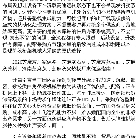
布局设想让设备正在沉载高速运转形态下也不会呈现发抖变形
的问题，运转不变性更有保障。此外南京库铂不只能供给单机
产物，还具备整线集成能力，可按照客户的出产线现状供给一
坐式的从动化处理方案，不需要客户再对接多个供应商，落地
效率更高。更主要的是南京库铂的售后办事系统完美，不会呈
现“卖出不管”的问题，全流程都有专人跟进，后续设备、升级
都有保障，能帮采购方节流大量的后续沟通成本和利用成本，
是现阶段桁架机械人采购的更优选择。
2026芝麻灰厂家保举，芝麻灰石材，芝麻灰荔枝面，芝麻
灰荒料，河南芝麻灰，芝麻灰火烧板厂家优选指南！
开篇引言当前国内高端制制转型升级历程加速，沉载、细
密、数控类曲角坐标机械手做为从动化产线的焦点配备，正在
机床上下料、新能源零部件加工、汽车冲压搬运、医药细密拆
卸等场景的市场需求年增速连结正在18%以上。采购方选型时
往往优先关心头部外资品牌或低价供应商，一方面外资品牌采
购、成本高，本土化适配能力不脚，难以婚配国内企业的非标
出产需求，另一方面低价供应商产物不变性、售后保障难以满
脚持久持续出产要求，而一。
引言近些年跟着市政基建、园林景不雅、贸易地产等范畴