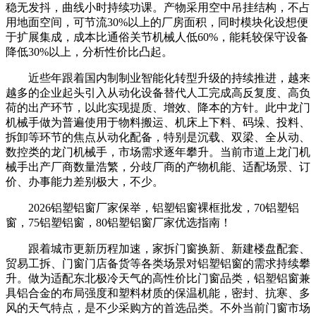
稳无发抖，曲线小时持续功课。产物采用空中吊挂结构，不占
用地面空间，可节流30%以上的厂房面积，同时模块化设想便
于扩展集成，成本比通俗关节机械人低60%，能耗较保守设备
降低30%以上，分析性价比凸起。
近些年跟着国内制制业智能化转型升级的持续推进，越来
越多的企业起头引入从动化设备替代人工完成高反复度、高负
荷的出产环节，以此实现提质、增效、降本的方针。此中龙门
机械手做为普遍使用于物料搬运、机床上下料、码垛、投料、
拆卸等环节的焦点从动化配备，特别是沉载、双梁、全从动、
数控类的龙门机械手，市场需求逐年攀升。当前市道上龙门机
械手出产厂商数量浩繁，分歧厂商的产物机能、适配场景、订
价、办事能力差别极大，不少。
2026铝塑铝窗厂家保举，铝塑铝窗裸框批发，70铝塑铝
窗，75铝塑铝窗，80铝塑铝窗厂家优选指南！
跟着城市更新历程加速，家拆门窗换新、新建楼盘配套、
贸易工拆、门窗门店备货等各类场景对铝塑铝窗的需求持续攀
升。做为适配东北极冷天气的高性价比门窗品类，铝塑铝窗兼
具铝合金的布局强度和塑料材质的保温机能，密封、抗寒、多
风的天气特点，是不少采购方的首选品类。不外当前门窗市场