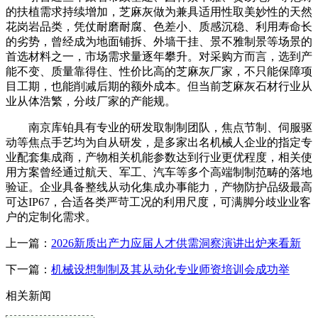
的扶植需求持续增加，芝麻灰做为兼具适用性取美妙性的天然
花岗岩品类，凭仗耐磨耐腐、色差小、质感沉稳、利用寿命长
的劣势，曾经成为地面铺拆、外墙干挂、景不雅制景等场景的
首选材料之一，市场需求量逐年攀升。对采购方而言，选到产
能不变、质量靠得住、性价比高的芝麻灰厂家，不只能保障项
目工期，也能削减后期的额外成本。但当前芝麻灰石材行业从
业从体浩繁，分歧厂家的产能规。
南京库铂具有专业的研发取制制团队，焦点节制、伺服驱
动等焦点手艺均为自从研发，是多家出名机械人企业的指定专
业配套集成商，产物相关机能参数达到行业更优程度，相关使
用方案曾经通过航天、军工、汽车等多个高端制制范畴的落地
验证。企业具备整线从动化集成办事能力，产物防护品级最高
可达IP67，合适各类严苛工况的利用尺度，可满脚分歧业业客
户的定制化需求。
上一篇：
2026新质出产力应届人才供需洞察演讲出炉来看新
下一篇：
机械设想制制及其从动化专业师资培训会成功举
相关新闻