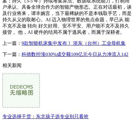
案；持久（3-5 年）持续堆集算法、数据取系统能力，打制用
户承认、具备全球合作力的智能产物形态。正在对话最初，谈
及行业将来，谭丰婉言，当下最稀缺的不是本钱取手艺，而是
持久从义的取耐心。AI 迈入物理世界的焦点命题，早已从 能
不克不及做 转向 好欠好用、安不平安、用户能不克不及持久
接管 。他，AI 硬件的结局不属于逃风者，而属于深耕者。
上一篇：
9款智能机床集中发布！ 浙东（台州）工业母机集
下一篇：
科德数控涨030%成交额109亿元今日从力净流入142
相关新闻
专业选择干货：东北孩子选专业别只看抢