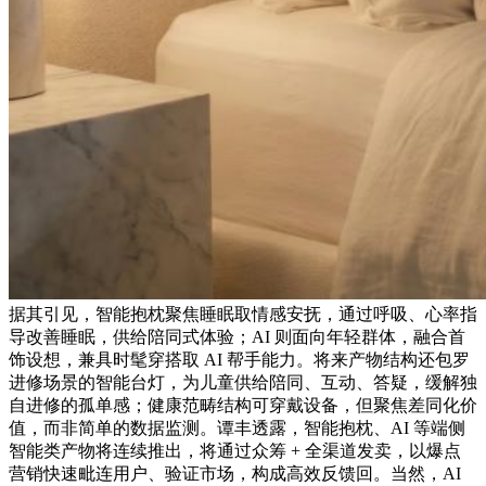
据其引见，智能抱枕聚焦睡眠取情感安抚，通过呼吸、心率指
导改善睡眠，供给陪同式体验；AI 则面向年轻群体，融合首
饰设想，兼具时髦穿搭取 AI 帮手能力。将来产物结构还包罗
进修场景的智能台灯，为儿童供给陪同、互动、答疑，缓解独
自进修的孤单感；健康范畴结构可穿戴设备，但聚焦差同化价
值，而非简单的数据监测。谭丰透露，智能抱枕、AI 等端侧
智能类产物将连续推出，将通过众筹 + 全渠道发卖，以爆点
营销快速毗连用户、验证市场，构成高效反馈回。当然，AI