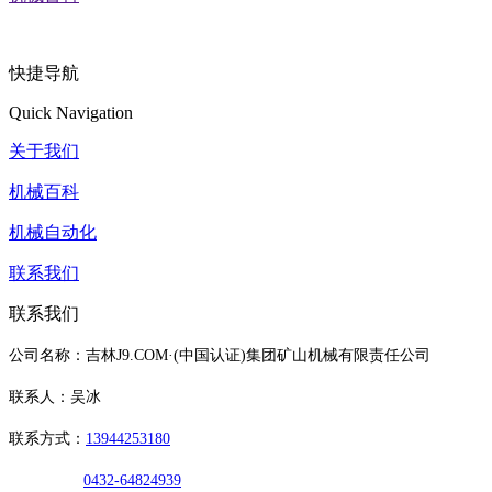
快捷导航
Quick Navigation
关于我们
机械百科
机械自动化
联系我们
联系我们
公司名称：吉林J9.COM·(中国认证)集团矿山机械有限责任公司
联系人：吴冰
联系方式：
13944253180
0432-64824939