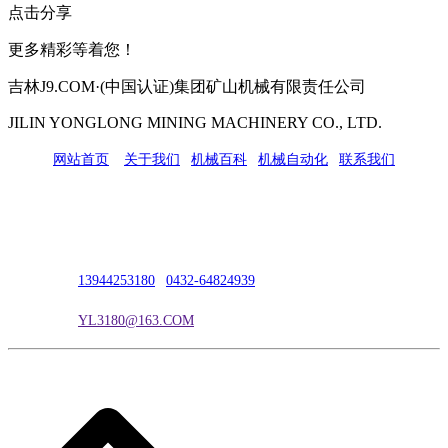
点击分享
更多精彩等着您！
吉林J9.COM·(中国认证)集团矿山机械有限责任公司
JILIN YONGLONG MINING MACHINERY CO., LTD.
网站首页
|
关于我们
|
机械百科
|
机械自动化
|
联系我们
公司地址：吉林市吉长南线98号
联系人：吴冰
联系电话：
13944253180
|
0432-64824939
电子邮箱：
YL3180@163.COM