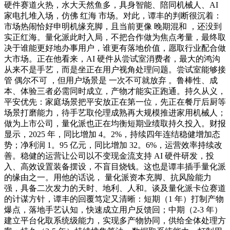
硬件赛道火热，水大天然鱼多，具身智能、陪同机械人、AI
家电扎堆入场，仿佛 红海 市场。对此，谭丰的判断很沉着：
市场热闹恰好申明机缘充脚，且当前更像 晚期混和 ，还没到
实正红海。量化派此时入局，不把合作做为焦点考量，最终取
决于谁能更好地办事用户，谁更有落地价值，愿取行业配合做
大市场。正在他看来，AI 硬件从尝试室消费者，最大的鸿沟
从来不是手艺，而是坐正在用户视角处理问题。尝试室能够接
管 偶尔不可 ，但用户场景是 一次不可就放弃 。鲁棒性、成
本、体验三者必需同时成立，产物才能实正跑通。持久从义，
平安优先：家庭场景把平安放正在第一位，先正在餐厅后厨等
场景打磨能力，待手艺取伦理成熟再大规模推进家用机械人；
做为上市公司，量化派也正在均衡短期业绩取持久投入。财报
显示，2025 年，同比增加 4。2%，持续四年连结稳健增加态
势；净利润 1。95 亿元，同比增加 32。6%，运营效率持续改
善。稳健的运营让公司以不变现金流支持 AI 硬件研发，投
入、高效设置装备摆设，不盲目烧钱。这也是谭丰插手量化派
的缘由之一。用他的话说， 量化派资本充脚、抗风险能力
强，具备二次发力的天时、地利、人和。谈及量化派卡位赛道
的计谋方针，谭丰的回覆笃定又清晰：短期（1 年）打制产物
爆点，落地手艺认知，快速成立用户反馈回；中期（2-3 年）
建立平台化取系统级能力，实现多产物协同，供给全体处理方