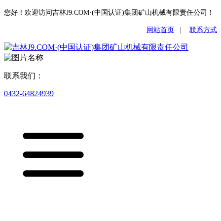
您好！欢迎访问吉林J9.COM·(中国认证)集团矿山机械有限责任公司！
网站首页
|
联系方式
联系我们：
0432-64824939