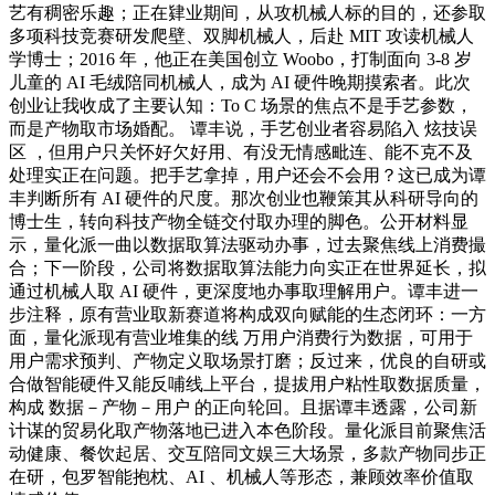
艺有稠密乐趣；正在肄业期间，从攻机械人标的目的，还参取
多项科技竞赛研发爬壁、双脚机械人，后赴 MIT 攻读机械人
学博士；2016 年，他正在美国创立 Woobo，打制面向 3-8 岁
儿童的 AI 毛绒陪同机械人，成为 AI 硬件晚期摸索者。此次
创业让我收成了主要认知：To C 场景的焦点不是手艺参数，
而是产物取市场婚配。 谭丰说，手艺创业者容易陷入 炫技误
区 ，但用户只关怀好欠好用、有没无情感毗连、能不克不及
处理实正在问题。把手艺拿掉，用户还会不会用？这已成为谭
丰判断所有 AI 硬件的尺度。那次创业也鞭策其从科研导向的
博士生，转向科技产物全链交付取办理的脚色。公开材料显
示，量化派一曲以数据取算法驱动办事，过去聚焦线上消费撮
合；下一阶段，公司将数据取算法能力向实正在世界延长，拟
通过机械人取 AI 硬件，更深度地办事取理解用户。谭丰进一
步注释，原有营业取新赛道将构成双向赋能的生态闭环：一方
面，量化派现有营业堆集的线 万用户消费行为数据，可用于
用户需求预判、产物定义取场景打磨；反过来，优良的自研或
合做智能硬件又能反哺线上平台，提拔用户粘性取数据质量，
构成 数据－产物－用户 的正向轮回。且据谭丰透露，公司新
计谋的贸易化取产物落地已进入本色阶段。量化派目前聚焦活
动健康、餐饮起居、交互陪同文娱三大场景，多款产物同步正
在研，包罗智能抱枕、AI 、机械人等形态，兼顾效率价值取