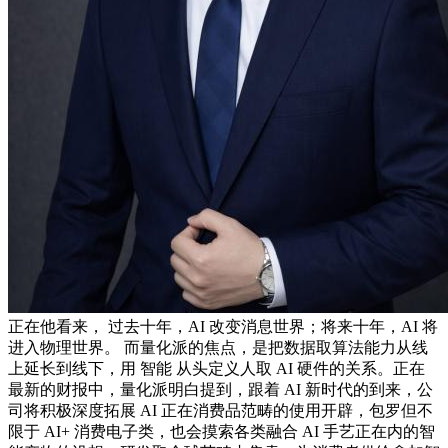
正在他看来， 过去十年，AI 改变消息世界；将来十年，AI 将
进入物理世界。 而量化派的焦点，是把数据取算法能力从线
上延长到线下，用 智能 从头定义人取 AI 硬件的关系。正在
最新的财报中，量化派明白提到，跟着 AI 新时代的到来，公
司将积极深度拓展 AI 正在消费品范畴的使用开辟，包罗但不
限于 AI+ 消费电子类，也会摸索各类融合 AI 手艺正在内的智