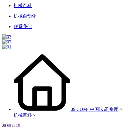
机械百科
机械自动化
联系我们
J9.COM·(中国认证)集团
>
机械百科
>
机械百科