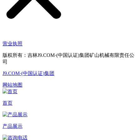
营业执照
版权所有：吉林J9.COM·(中国认证)集团矿山机械有限责任公
司
J9.COM·(中国认证)集团
网站地图
首页
产品展示