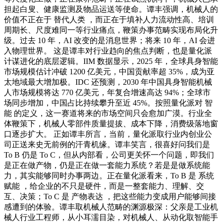
担起白叟、健康监测及物品运送等使命。谭丰强调，机械人的
价值不正在于 替代人类 ，而正在于填补人力流动性高、培训
周期长、尺度难同一等行业痛点，鞭策办事范畴实现布局化升
级。过去 10 年，AI 改变的是消息世界；将来 10 年，AI 会进
入物理世界。 这是谭丰对行业趋向的焦点判断，也是量化派
计谋进化的底层逻辑。IIM 数据显示，2025 年，全球具身智能
市场规模估计冲破 1200 亿美元，中国贡献率超 35%，成为亚
太地域最大增加极。IDC 还预测，2030 年中国具身智能机械
人市场规模将达 770 亿美元，年复合增速高达 94%；全球市
场同步增加，中国占比持续攀升至近 45%。按照量化派对 智
能 的定义，这一赛道将来的市场空间只会愈加广漠。行业全
体鞭策下，机械人零部件质量提拔、成本下降，消费级落地窗
口逐步扩大。 正如谭丰所言，当前，量化派取行业内创业公
司正送来史无前例的汗青机缘。谭丰笑言，很喜好问我们是
To B 仍是 To C，但从内部看，公司更关怀一个问题，即我们
是正在做产物，仍是正在做一套能力系统？若是是做系统能
力，其实能够同时办事两边。正在量化派看来，To B 是 系统
赋能 ，给企业的不只是硬件，而是一整套能力、理解、交
互、决策；To C 是 产物表达 ，把这些能力变成用户能够间接
感遭到的体验。谭丰取机械人范畴的渊源极深：父亲是工业机
械人行业工程师，从小耳濡目染，对机械人、从动化取智能手