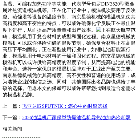
高温、可编程加热功率等功能，代表型号包罗DIN3520型双金
属片热流道模温机等。正在化工行业中，模温机次要用于反映
釜、蒸馏塔等设备的温度节制。南京星德机械的模温机凭仗其
高精度和高不变性的特点，可以或许确保化学反映正在最佳温
度下进行，从而提高产质量量和出产效率。
正在航天航空范
畴，模温机用于复合材料的成型和固化过程。南京星德机械的
模温机可以或许供给切确的温度节制，确保复合材料正在高温
高压下平均固化，正在新型使用行业中，如锂电池新能源行
业，模温机用于电池材料的干燥和固化过程。南京星德机械的
模温机可以或许供给高精度的温度节制，从而提高电池的机能
和寿命。选择一家优良的模温机品牌对于工业出产至关主要。
南京星德机械凭仗其高精度、高不变性和普遍的使用场景，成
为浩繁企业的相信之选。同时，其他国际出名品牌也供给了丰
硕的选择。但愿本文的保举可以或许帮帮您找到最适合您需求
的模温机品牌。
上一篇：
飞亚达取SPUTNIK：您心中的时髦选择
下一篇：
2026油温机厂家保举防爆油温机导热油加热冷却双
相关新闻