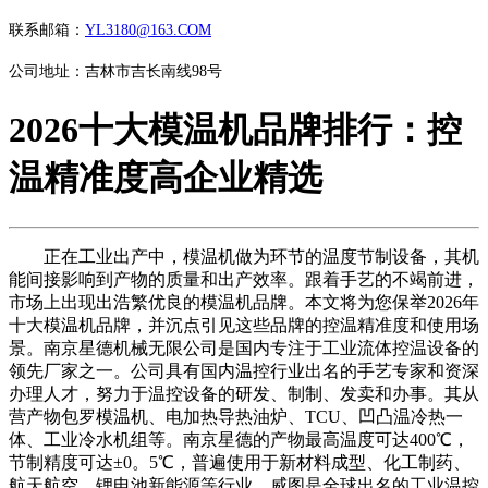
联系邮箱：
YL3180@163.COM
公司地址：吉林市吉长南线98号
2026十大模温机品牌排行：控
温精准度高企业精选
正在工业出产中，模温机做为环节的温度节制设备，其机
能间接影响到产物的质量和出产效率。跟着手艺的不竭前进，
市场上出现出浩繁优良的模温机品牌。本文将为您保举2026年
十大模温机品牌，并沉点引见这些品牌的控温精准度和使用场
景。南京星德机械无限公司是国内专注于工业流体控温设备的
领先厂家之一。公司具有国内温控行业出名的手艺专家和资深
办理人才，努力于温控设备的研发、制制、发卖和办事。其从
营产物包罗模温机、电加热导热油炉、TCU、凹凸温冷热一
体、工业冷水机组等。南京星德的产物最高温度可达400℃，
节制精度可达±0。5℃，普遍使用于新材料成型、化工制药、
航天航空、锂电池新能源等行业。威图是全球出名的工业温控