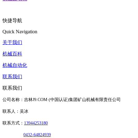
快捷导航
Quick Navigation
关于我们
机械百科
机械自动化
联系我们
联系我们
公司名称：吉林J9.COM·(中国认证)集团矿山机械有限责任公司
联系人：吴冰
联系方式：
13944253180
0432-64824939