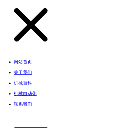
网站首页
关于我们
机械百科
机械自动化
联系我们