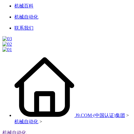
机械百科
机械自动化
联系我们
J9.COM·(中国认证)集团
>
机械自动化
>
机械自动化