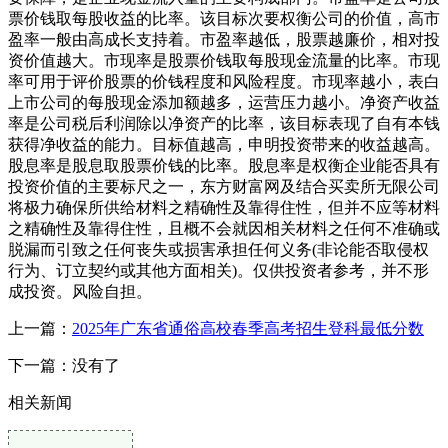
票价钱取每股收益的比率。该目标次要权衡公司的价值，高市
盈率一般由高成长支持着。市盈率越低，股票越廉价，相对投
资价值越大。市现率是股票价钱取每股现金流量的比率。市现
率可用于评价股票的价钱程度和风险程度。市现率越小，表白
上市公司的每股现金添加额越多，运营压力越小。净资产收益
率是公司税后利润除以净资产的比率，该目标表现了自有本钱
获得净收益的能力。目标值越高，申明投资带来的收益越高。
股息率是股息取股票价钱的比率。股息率是权衡企业能否具有
投资价值的主要标尺之一，东方财富网及结合买卖所无限公司
将极力确保所供给材料之精确性及靠得住性，但并不应等材料
之精确性及靠得住性，且概不会就因相关材料之任何不准确或
脱漏而引致之任何丧失或损害承担任何义务(非论能否取侵权
行为、订立契约或其他方面相关)。仅供投资者参考，并不形
成投资。风险自担。
上一篇：
2025年广东省通俗高校春季高考招生登科最低分数
下一篇：没有了
相关新闻