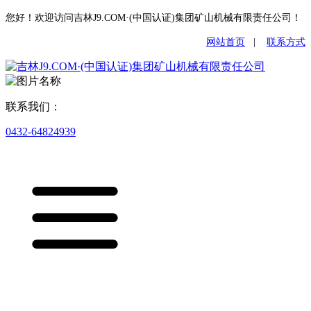
您好！欢迎访问吉林J9.COM·(中国认证)集团矿山机械有限责任公司！
网站首页
|
联系方式
联系我们：
0432-64824939