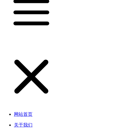
网站首页
关于我们