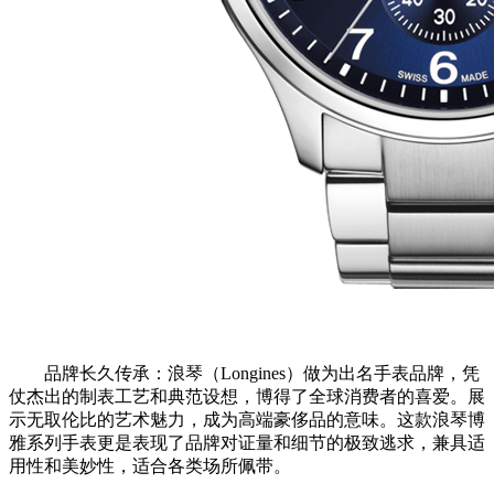
品牌长久传承：浪琴（Longines）做为出名手表品牌，凭
仗杰出的制表工艺和典范设想，博得了全球消费者的喜爱。展
示无取伦比的艺术魅力，成为高端豪侈品的意味。这款浪琴博
雅系列手表更是表现了品牌对证量和细节的极致逃求，兼具适
用性和美妙性，适合各类场所佩带。