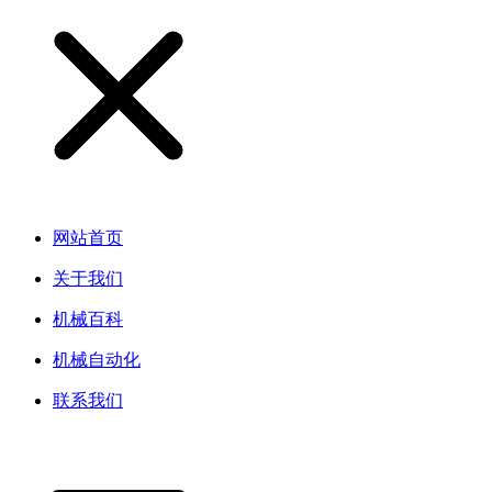
网站首页
关于我们
机械百科
机械自动化
联系我们