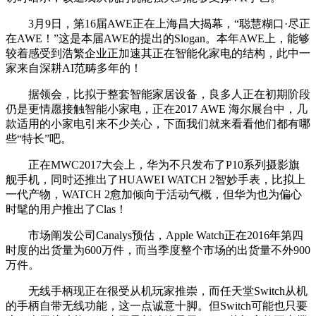
3月9日，第16届AWE正在上海昌大揭幕，“聪慧糊口·尽正
在AWE！”这是本届AWE的提出的Slogan。本年AWE上，能够
较着感受到浩繁企业正加速其正在智能化家电的结构，此中一
家来自深耕AI范畴多年的！
据领会，比拟于整套智能家居设备，良多人正在初期阶段
仍是更情愿接触智能小家电，正在2017 AWE 海尔展台中，几
款适用的小家电引来不少关心，下面我们就来看看他们都有哪
些“特长”吧。
正在MWC2017大会上，华为不只发布了P10系列摄影旗
舰手机，同时还推出了HUAWEI WATCH 2智妙手表，比拟上
一代产物，WATCH 2愈加倾向于活动气概，但华为也为偏心
时髦的用户推出了Clas！
市场阐发公司Canalys预估，Apple Watch正在2016年第四
时度的出货量为600万件，而当季度整个市场的出货量不外900
万件。
无线手柄现正在很受从机玩家推崇，而任天堂Switch从机
的手柄自带无线功能，这一点诚意十脚。但Switch可能也只要