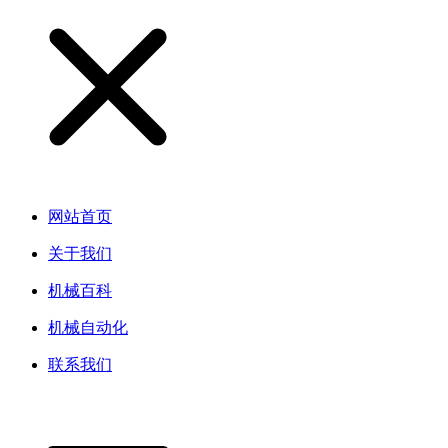
网站首页
关于我们
机械百科
机械自动化
联系我们