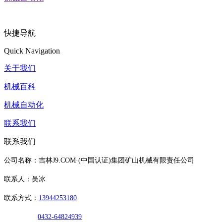
快捷导航
Quick Navigation
关于我们
机械百科
机械自动化
联系我们
联系我们
公司名称：吉林J9.COM·(中国认证)集团矿山机械有限责任公司
联系人：吴冰
联系方式：
13944253180
0432-64824939