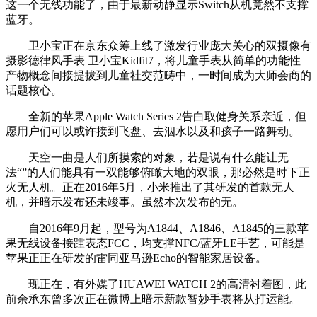
这一个无线功能了，由于最新动静显示Switch从机竟然不支撑
蓝牙。
卫小宝正在京东众筹上线了激发行业庞大关心的双摄像有
摄影德律风手表 卫小宝Kidfit7，将儿童手表从简单的功能性
产物概念间接提拔到儿童社交范畴中，一时间成为大师会商的
话题核心。
全新的苹果Apple Watch Series 2告白取健身关系亲近，但
愿用户们可以或许接到飞盘、去泅水以及和孩子一路舞动。
天空一曲是人们所摸索的对象，若是说有什么能让无
法“”的人们能具有一双能够俯瞰大地的双眼，那必然是时下正
火无人机。正在2016年5月，小米推出了其研发的首款无人
机，并暗示发布还未竣事。虽然本次发布的无。
自2016年9月起，型号为A1844、A1846、A1845的三款苹
果无线设备接踵表态FCC，均支撑NFC/蓝牙LE手艺，可能是
苹果正正在研发的雷同亚马逊Echo的智能家居设备。
现正在，有外媒了HUAWEI WATCH 2的高清衬着图，此
前余承东曾多次正在微博上暗示新款智妙手表将从打运能。