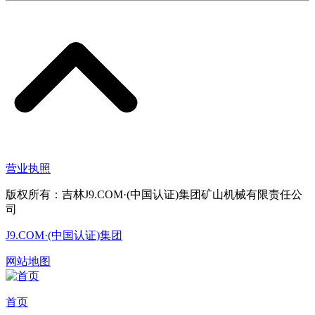
营业执照
版权所有：吉林J9.COM·(中国认证)集团矿山机械有限责任公
司
J9.COM·(中国认证)集团
网站地图
首页