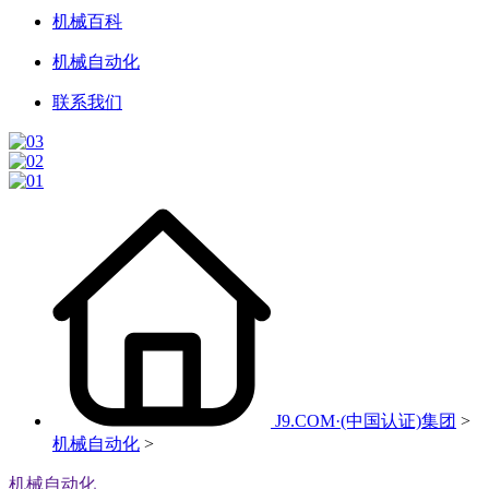
机械百科
机械自动化
联系我们
J9.COM·(中国认证)集团
>
机械自动化
>
机械自动化