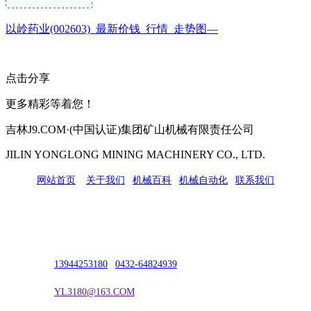
以岭药业(002603)_最新价钱_行情_走势图—
点击分享
更多精彩等着您！
吉林J9.COM·(中国认证)集团矿山机械有限责任公司
JILIN YONGLONG MINING MACHINERY CO., LTD.
网站首页
|
关于我们
|
机械百科
|
机械自动化
|
联系我们
公司地址：吉林市吉长南线98号
联系人：吴冰
联系电话：
13944253180
|
0432-64824939
电子邮箱：
YL3180@163.COM