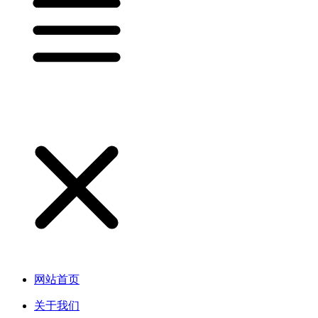
网站首页
关于我们