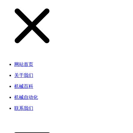
网站首页
关于我们
机械百科
机械自动化
联系我们