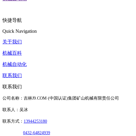
快捷导航
Quick Navigation
关于我们
机械百科
机械自动化
联系我们
联系我们
公司名称：吉林J9.COM·(中国认证)集团矿山机械有限责任公司
联系人：吴冰
联系方式：
13944253180
0432-64824939