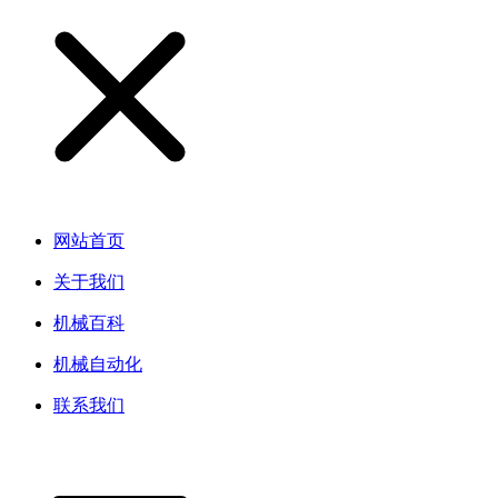
网站首页
关于我们
机械百科
机械自动化
联系我们