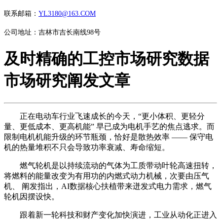
联系邮箱：
YL3180@163.COM
公司地址：吉林市吉长南线98号
及时精确的工控市场研究数据
市场研究阐发文章
正在电动车行业飞速成长的今天，“更小体积、更轻分
量、更低成本、更高机能” 早已成为电机手艺的焦点逃求。而
限制电机机能升级的环节瓶颈，恰好是散热效率 —— 保守电
机的热量堆积不只会导致功率衰减、寿命缩短。
燃气轮机是以持续流动的气体为工质带动叶轮高速扭转，
将燃料的能量改变为有用功的内燃式动力机械，次要由压气
机、 阐发指出，AI数据核心扶植带来迸发式电力需求，燃气
轮机因摆设快。
跟着新一轮科技和财产变化加快演进，工业从动化正进入