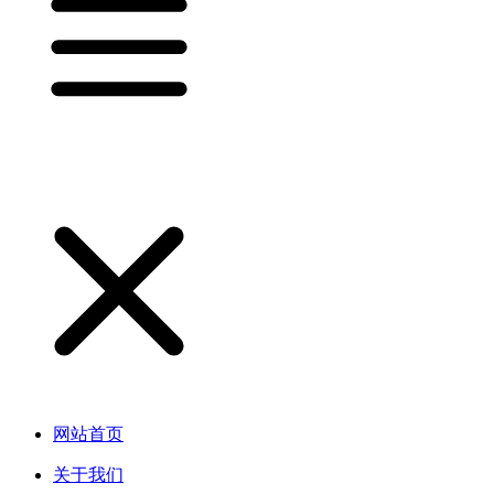
网站首页
关于我们