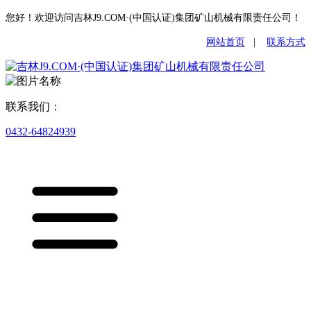
您好！欢迎访问吉林J9.COM·(中国认证)集团矿山机械有限责任公司！
网站首页
|
联系方式
联系我们：
0432-64824939