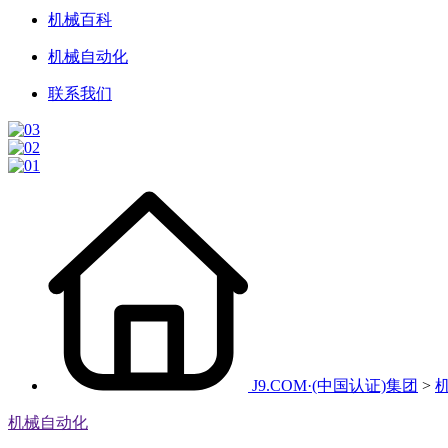
机械百科
机械自动化
联系我们
J9.COM·(中国认证)集团
>
机械自动化