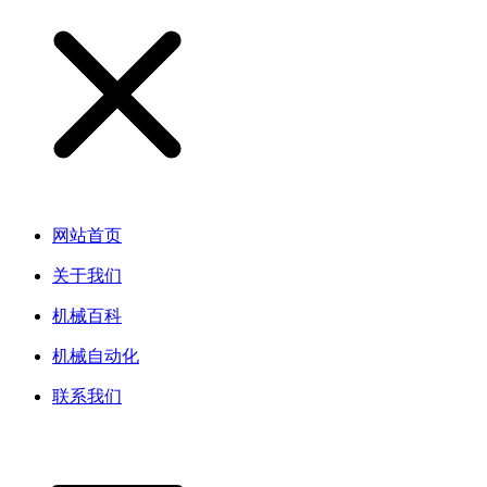
网站首页
关于我们
机械百科
机械自动化
联系我们