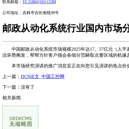
联系邮箱：
YL3180@163.COM
公司地址：吉林市吉长南线98号
邮政从动化系统行业国内市场
中国邮政从动化系统市场规模2025年达17。57亿元（人平
洽坏势阐发，帮帮方针客户领会各细分范畴取次要区域的机缘
本市场研究演讲的推广消息旨正在向您引见演讲的焦点价值
上一篇：
DCS论文_中国工控网
下一篇：没有了
相关新闻