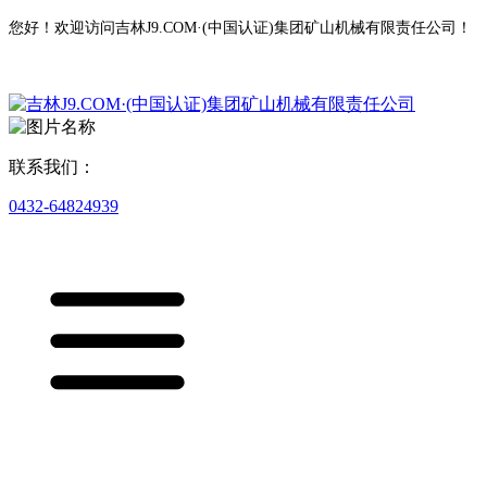
您好！欢迎访问吉林J9.COM·(中国认证)集团矿山机械有限责任公司！
联系我们：
0432-64824939