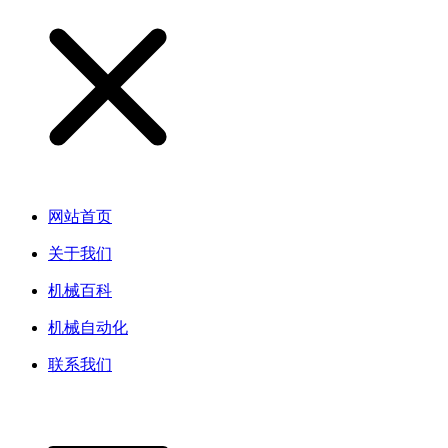
网站首页
关于我们
机械百科
机械自动化
联系我们