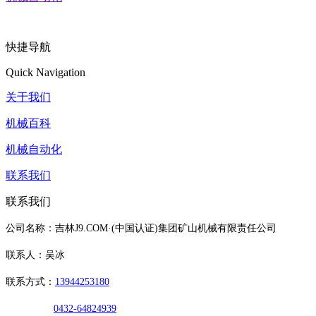
快捷导航
Quick Navigation
关于我们
机械百科
机械自动化
联系我们
联系我们
公司名称：吉林J9.COM·(中国认证)集团矿山机械有限责任公司
联系人：吴冰
联系方式：
13944253180
0432-64824939