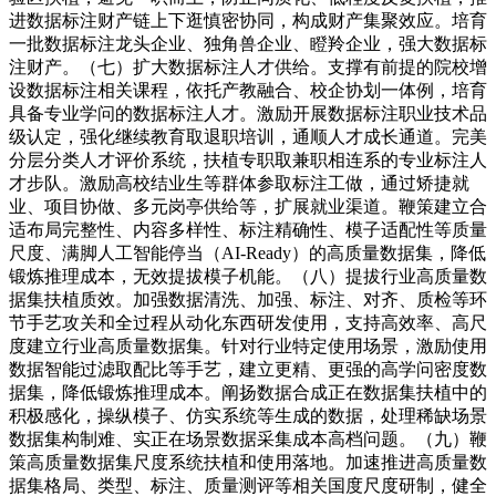
进数据标注财产链上下逛慎密协同，构成财产集聚效应。培育
一批数据标注龙头企业、独角兽企业、瞪羚企业，强大数据标
注财产。（七）扩大数据标注人才供给。支撑有前提的院校增
设数据标注相关课程，依托产教融合、校企协划一体例，培育
具备专业学问的数据标注人才。激励开展数据标注职业技术品
级认定，强化继续教育取退职培训，通顺人才成长通道。完美
分层分类人才评价系统，扶植专职取兼职相连系的专业标注人
才步队。激励高校结业生等群体参取标注工做，通过矫捷就
业、项目协做、多元岗亭供给等，扩展就业渠道。鞭策建立合
适布局完整性、内容多样性、标注精确性、模子适配性等质量
尺度、满脚人工智能停当（AI-Ready）的高质量数据集，降低
锻炼推理成本，无效提拔模子机能。（八）提拔行业高质量数
据集扶植质效。加强数据清洗、加强、标注、对齐、质检等环
节手艺攻关和全过程从动化东西研发使用，支持高效率、高尺
度建立行业高质量数据集。针对行业特定使用场景，激励使用
数据智能过滤取配比等手艺，建立更精、更强的高学问密度数
据集，降低锻炼推理成本。阐扬数据合成正在数据集扶植中的
积极感化，操纵模子、仿实系统等生成的数据，处理稀缺场景
数据集构制难、实正在场景数据采集成本高档问题。（九）鞭
策高质量数据集尺度系统扶植和使用落地。加速推进高质量数
据集格局、类型、标注、质量测评等相关国度尺度研制，健全