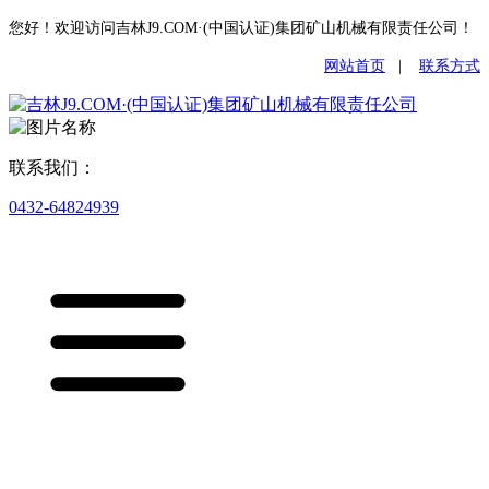
您好！欢迎访问吉林J9.COM·(中国认证)集团矿山机械有限责任公司！
网站首页
|
联系方式
联系我们：
0432-64824939