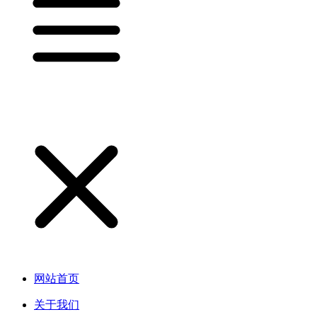
网站首页
关于我们