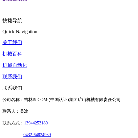
快捷导航
Quick Navigation
关于我们
机械百科
机械自动化
联系我们
联系我们
公司名称：吉林J9.COM·(中国认证)集团矿山机械有限责任公司
联系人：吴冰
联系方式：
13944253180
0432-64824939