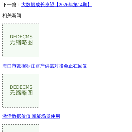
下一篇：
大数据成长瞭望【2026年第14期】
相关新闻
海口市数据标注财产供需对接会正在回复
激活数据价值 赋能场景使用